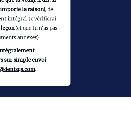
e que tu veux)…Puis, si 
 importe la raison)
, de 
intégral. Je vérifierai 
 leçon
 (et que tu n’as pas 
cuments annexes).
intégralement 
s sur simple envoi 
t@denisqs.com
.